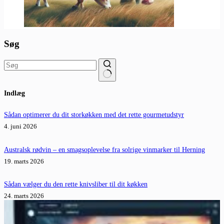
Søg
Ingen
Indlæg
resultater
Sådan optimerer du dit storkøkken med det rette gourmetudstyr
4. juni 2026
Australsk rødvin – en smagsoplevelse fra solrige vinmarker til Herning
19. marts 2026
Sådan vælger du den rette knivsliber til dit køkken
24. marts 2026