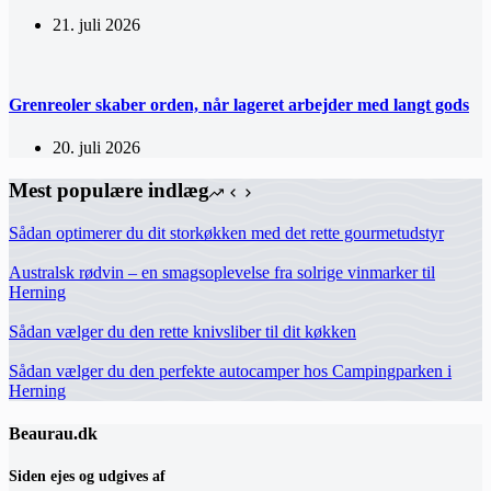
21. juli 2026
Grenreoler skaber orden, når lageret arbejder med langt gods
20. juli 2026
Mest populære indlæg
Sådan optimerer du dit storkøkken med det rette gourmetudstyr
Australsk rødvin – en smagsoplevelse fra solrige vinmarker til
Herning
Sådan vælger du den rette knivsliber til dit køkken
Sådan vælger du den perfekte autocamper hos Campingparken i
Herning
Beaurau.dk
Siden ejes og udgives af