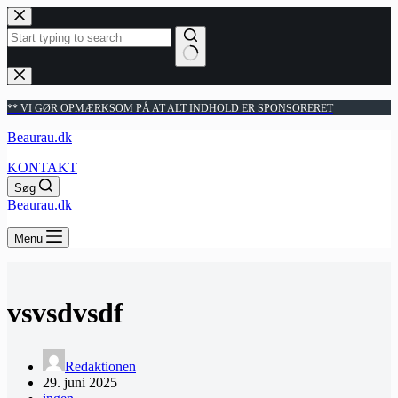
Fortsæt
til
indhold
Ingen
resultater
** VI GØR OPMÆRKSOM PÅ AT ALT INDHOLD ER SPONSORERET
Beaurau.dk
KONTAKT
Søg
Beaurau.dk
Menu
vsvsdvsdf
Redaktionen
29. juni 2025