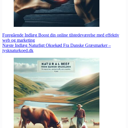
Foregående
Indlæg
Boost din online tilstedeværelse med effektiv
web og marketing
Næste
Indlæg
Naturligt Oksekød Fra Danske Græsmarker –
jysknaturkoed.dk