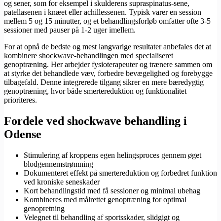
og sener, som for eksempel i skulderens supraspinatus-sene,
patellasenen i knæet eller achillessenen. Typisk varer en session
mellem 5 og 15 minutter, og et behandlingsforløb omfatter ofte 3-5
sessioner med pauser på 1-2 uger imellem.
For at opnå de bedste og mest langvarige resultater anbefales det at
kombinere shockwave-behandlingen med specialiseret
genoptræning. Her arbejder fysioterapeuter og trænere sammen om
at styrke det behandlede væv, forbedre bevægelighed og forebygge
tilbagefald. Denne integrerede tilgang sikrer en mere bæredygtig
genoptræning, hvor både smertereduktion og funktionalitet
prioriteres.
Fordele ved shockwave behandling i
Odense
Stimulering af kroppens egen helingsproces gennem øget
blodgennemstrømning
Dokumenteret effekt på smertereduktion og forbedret funktion
ved kroniske seneskader
Kort behandlingstid med få sessioner og minimal ubehag
Kombineres med målrettet genoptræning for optimal
genopretning
Velegnet til behandling af sportsskader, slidgigt og