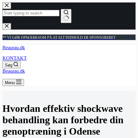
Fortsæt
til
indhold
Ingen
resultater
** VI GØR OPMÆRKSOM PÅ AT ALT INDHOLD ER SPONSORERET
Beaurau.dk
KONTAKT
Søg
Beaurau.dk
Menu
Hvordan effektiv shockwave
behandling kan forbedre din
genoptræning i Odense