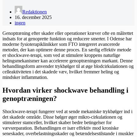
Redaktionen
16. december 2025
ingen
Genoptræning efter skader eller operationer kræver ofte en målrettet
indsats for at genoprette funktion og reducere smerter. I Odense har
moderne fysioterapiklinikker som FTO integreret avancerede
metoder, der kan optimere denne proces. En særlig effektiv metode
er shockwave-terapi, som ved at stimulere kroppens naturlige
helingsmekanismer kan accelerere genoptræningen markant. Denne
behandlingsform anvender trykbølger til at øge blodcirkulationen og
celleaktiviteten i det skadede væv, hvilket fremmer heling og
mindsker inflammation.
Hvordan virker shockwave behandling i
genoptræningen?
Shockwave-terapi fungerer ved at sende mekaniske trykbølger ind i
det skadede område. Disse bølger øger mikro-cirkulationen og
stimulerer stamceller, hvilket skaber bedre betingelser for
vævsreparation. Behandlingen er især effektiv mod kroniske
seneskader, overbelastningsskader og betændelsestilstande i muskler