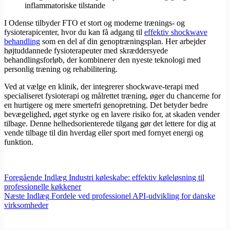
inflammatoriske tilstande
I Odense tilbyder FTO et stort og moderne trænings- og
fysioterapicenter, hvor du kan få adgang til
effektiv shockwave
behandling
som en del af din genoptræningsplan. Her arbejder
højtuddannede fysioterapeuter med skræddersyede
behandlingsforløb, der kombinerer den nyeste teknologi med
personlig træning og rehabilitering.
Ved at vælge en klinik, der integrerer shockwave-terapi med
specialiseret fysioterapi og målrettet træning, øger du chancerne for
en hurtigere og mere smertefri genopretning. Det betyder bedre
bevægelighed, øget styrke og en lavere risiko for, at skaden vender
tilbage. Denne helhedsorienterede tilgang gør det lettere for dig at
vende tilbage til din hverdag eller sport med fornyet energi og
funktion.
Foregående
Indlæg
Industri køleskabe: effektiv køleløsning til
professionelle køkkener
Næste
Indlæg
Fordele ved professionel API-udvikling for danske
virksomheder