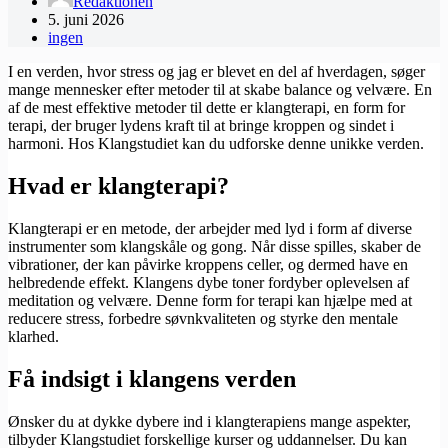
Redaktionen
5. juni 2026
ingen
I en verden, hvor stress og jag er blevet en del af hverdagen, søger
mange mennesker efter metoder til at skabe balance og velvære. En
af de mest effektive metoder til dette er klangterapi, en form for
terapi, der bruger lydens kraft til at bringe kroppen og sindet i
harmoni. Hos Klangstudiet kan du udforske denne unikke verden.
Hvad er klangterapi?
Klangterapi er en metode, der arbejder med lyd i form af diverse
instrumenter som klangskåle og gong. Når disse spilles, skaber de
vibrationer, der kan påvirke kroppens celler, og dermed have en
helbredende effekt. Klangens dybe toner fordyber oplevelsen af
meditation og velvære. Denne form for terapi kan hjælpe med at
reducere stress, forbedre søvnkvaliteten og styrke den mentale
klarhed.
Få indsigt i klangens verden
Ønsker du at dykke dybere ind i klangterapiens mange aspekter,
tilbyder Klangstudiet forskellige kurser og uddannelser. Du kan