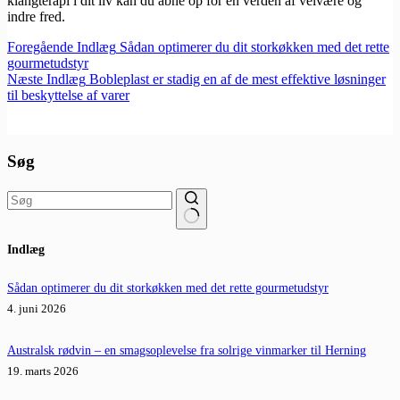
klangterapi i dit liv kan du åbne op for en verden af velvære og
indre fred.
Foregående
Indlæg
Sådan optimerer du dit storkøkken med det rette
gourmetudstyr
Næste
Indlæg
Bobleplast er stadig en af de mest effektive løsninger
til beskyttelse af varer
Søg
Ingen
Indlæg
resultater
Sådan optimerer du dit storkøkken med det rette gourmetudstyr
4. juni 2026
Australsk rødvin – en smagsoplevelse fra solrige vinmarker til Herning
19. marts 2026