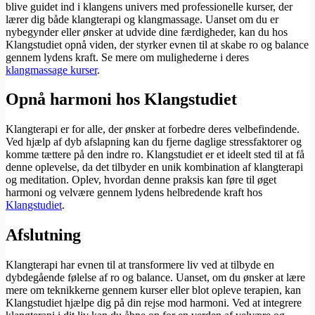
blive guidet ind i klangens univers med professionelle kurser, der
lærer dig både klangterapi og klangmassage. Uanset om du er
nybegynder eller ønsker at udvide dine færdigheder, kan du hos
Klangstudiet opnå viden, der styrker evnen til at skabe ro og balance
gennem lydens kraft. Se mere om mulighederne i deres
klangmassage kurser
.
Opnå harmoni hos Klangstudiet
Klangterapi er for alle, der ønsker at forbedre deres velbefindende.
Ved hjælp af dyb afslapning kan du fjerne daglige stressfaktorer og
komme tættere på den indre ro. Klangstudiet er et ideelt sted til at få
denne oplevelse, da det tilbyder en unik kombination af klangterapi
og meditation. Oplev, hvordan denne praksis kan føre til øget
harmoni og velvære gennem lydens helbredende kraft hos
Klangstudiet
.
Afslutning
Klangterapi har evnen til at transformere liv ved at tilbyde en
dybdegående følelse af ro og balance. Uanset, om du ønsker at lære
mere om teknikkerne gennem kurser eller blot opleve terapien, kan
Klangstudiet hjælpe dig på din rejse mod harmoni. Ved at integrere