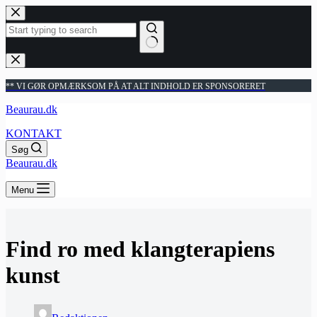
Fortsæt
til
indhold
Ingen
resultater
** VI GØR OPMÆRKSOM PÅ AT ALT INDHOLD ER SPONSORERET
Beaurau.dk
KONTAKT
Søg
Beaurau.dk
Menu
Find ro med klangterapiens
kunst